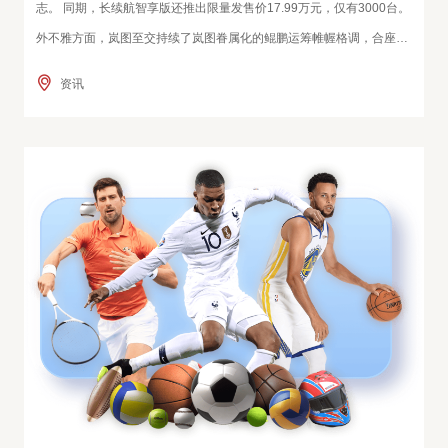
志。 同期，长续航智享版还推出限量发售价17.99万元，仅有3000台。
外不雅方面，岚图至交持续了岚图眷属化的鲲鹏运筹帷幄格调，合座线
条畅通动感，前脸两条归并式灯带与前大灯组连结，又把岚图发光LOG
资讯
O融入灯带中间，辨识度很高。 前脸提供两种运筹帷幄格调，一种是旧
例的顽固式前脸运筹帷幄，另