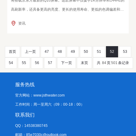
将搭载京东方最新的Q10屏幕。这款屏幕不仅援手2K分辨率和144Hz的
高刷新率，还具备更高的亮度、更长的使用寿命、更低的色调偏差和更
低的功耗，在竞争敌手中进展出色。此外，iQOO 13还配备了超声波屏
资讯
下指纹传感器，进一步耕作了用户的解锁体验。 在硬件竖立方面，iQO
O 13将搭载
首页
上一页
47
48
49
50
51
52
53
54
55
56
57
下一页
末页
共
84
页
501
条记录
服务热线
官方网站：www.jsthwater.com
工作时间：周一至周六（09：00-18：00）
联系我们
QQ：14538380745
邮箱：85e7030c@outlook.com