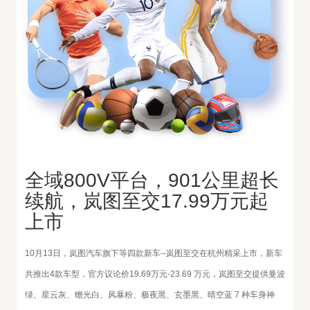
全域800V平台，901公里超长
续航，岚图至交17.99万元起
上市
10月13日，岚图汽车旗下等四款新车--岚图至交在杭州精采上市，新车
共推出4款车型，官方议论价19.69万元-23.69 万元，岚图至交提供曼波
绿、星云灰、蟾光白、风暴粉、极夜黑、玄墨黑、晴空蓝 7 种车身神