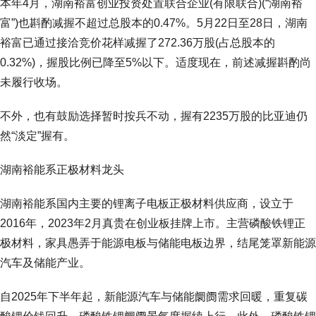
本年4月，湖南裕富创业投资处置联合企业(有限联合)(“湖南裕
富”)也斟酌减握不超过总股本的0.47%。5月22日至28日，湖南
裕富已通过接洽竞价花样减握了272.36万股(占总股本的
0.32%)，握股比例已降至5%以下。适度现在，前述减握斟酌尚
未履行收场。
不外，也有鼓励选择暂时按兵不动，握有2235万股的比亚迪仍
然“淡定”握有。
湖南裕能系正极材料龙头
湖南裕能系国内主要的锂离子电板正极材料供应商，设立于
2016年，2023年2月真贵在创业板挂牌上市。主营磷酸铁锂正
极材料，家具愚弄于能源电板与储能电板边界，结尾笼罩新能源
汽车及储能产业。
自2025年下半年起，新能源汽车与储能阛阓需求回暖，重复碳