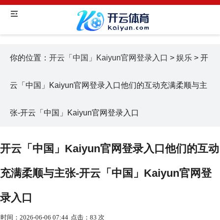
你的位置：
开云「中国」Kaiyun官网登录入口
>
娱乐
> 开
云「中国」Kaiyun官网登录入口他们的互动充满柔顺与主
张-开云「中国」Kaiyun官网登录入口
开云「中国」Kaiyun官网登录入口他们的互动
充满柔顺与主张-开云「中国」Kaiyun官网登
录入口
时间：2026-06-06 07:44
点击：83 次