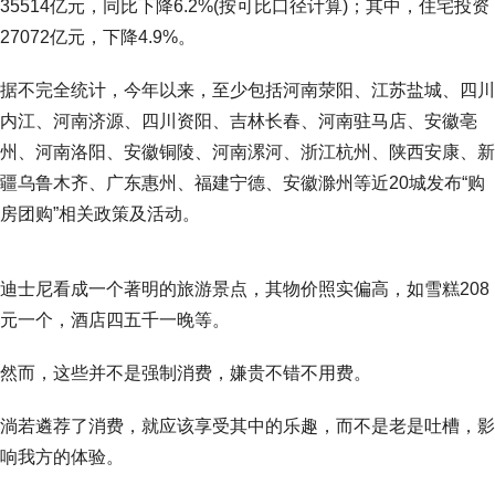
35514亿元，同比下降6.2%(按可比口径计算)；其中，住宅投资
27072亿元，下降4.9%。
据不完全统计，今年以来，至少包括河南荥阳、江苏盐城、四川
内江、河南济源、四川资阳、吉林长春、河南驻马店、安徽亳
州、河南洛阳、安徽铜陵、河南漯河、浙江杭州、陕西安康、新
疆乌鲁木齐、广东惠州、福建宁德、安徽滁州等近20城发布“购
房团购”相关政策及活动。
迪士尼看成一个著明的旅游景点，其物价照实偏高，如雪糕208
元一个，酒店四五千一晚等。
然而，这些并不是强制消费，嫌贵不错不用费。
淌若遴荐了消费，就应该享受其中的乐趣，而不是老是吐槽，影
响我方的体验。